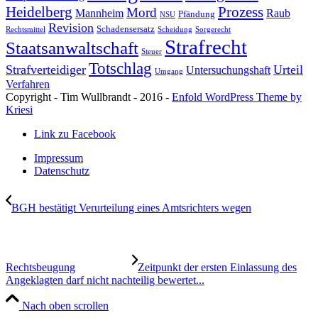
Heidelberg
Prozess
Mord
Mannheim
Raub
Pfändung
NSU
Revision
Schadensersatz
Rechtsmittel
Scheidung
Sorgerecht
Strafrecht
Staatsanwaltschaft
Steuer
Totschlag
Strafverteidiger
Urteil
Untersuchungshaft
Umgang
Verfahren
Copyright - Tim Wullbrandt - 2016 -
Enfold WordPress Theme by
Kriesi
Link zu Facebook
Impressum
Datenschutz
BGH bestätigt Verurteilung eines Amtsrichters wegen
Rechtsbeugung
Zeitpunkt der ersten Einlassung des
Angeklagten darf nicht nachteilig bewertet...
Nach oben scrollen