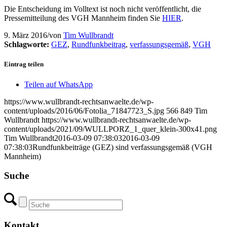
Die Entscheidung im Volltext ist noch nicht veröffentlicht, die
Pressemitteilung des VGH Mannheim finden Sie
HIER
.
9. März 2016
/
von
Tim Wullbrandt
Schlagworte:
GEZ
,
Rundfunkbeitrag
,
verfassungsgemäß
,
VGH
Eintrag teilen
Teilen auf WhatsApp
https://www.wullbrandt-rechtsanwaelte.de/wp-
content/uploads/2016/06/Fotolia_71847723_S.jpg
566
849
Tim
Wullbrandt
https://www.wullbrandt-rechtsanwaelte.de/wp-
content/uploads/2021/09/WULLPORZ_1_quer_klein-300x41.png
Tim Wullbrandt
2016-03-09 07:38:03
2016-03-09
07:38:03
Rundfunkbeiträge (GEZ) sind verfassungsgemäß (VGH
Mannheim)
Suche
Kontakt