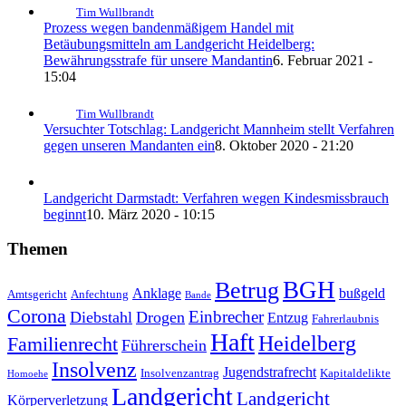
Tim Wullbrandt
Prozess wegen bandenmäßigem Handel mit
Betäubungsmitteln am Landgericht Heidelberg:
Bewährungsstrafe für unsere Mandantin
6. Februar 2021 -
15:04
Tim Wullbrandt
Versuchter Totschlag: Landgericht Mannheim stellt Verfahren
gegen unseren Mandanten ein
8. Oktober 2020 - 21:20
Landgericht Darmstadt: Verfahren wegen Kindesmissbrauch
beginnt
10. März 2020 - 10:15
Themen
BGH
Betrug
Anklage
bußgeld
Amtsgericht
Anfechtung
Bande
Corona
Einbrecher
Diebstahl
Drogen
Entzug
Fahrerlaubnis
Haft
Heidelberg
Familienrecht
Führerschein
Insolvenz
Jugendstrafrecht
Insolvenzantrag
Kapitaldelikte
Homoehe
Landgericht
Landgericht
Körperverletzung